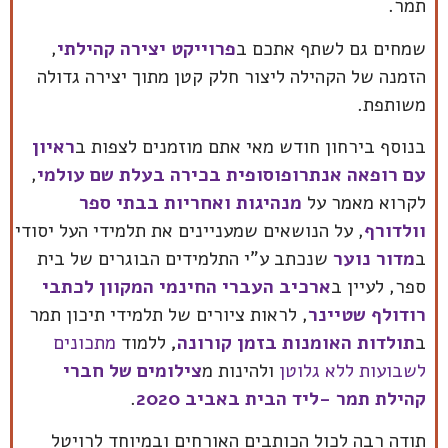
תמר.
שמחים גם לשתף אתכם ב
פרוייקט יצירה קהילתי
,
הזמנה של הקהילה ליצור חלק קטן מתוך יצירה גדולה
משותפת.
בנוסף בירחון חודש מאי אתם מוזמנים לצפות ב
ראיון
עם רופאה אנתרופוסופית בכירה בעלת שם עולמי
,
לקרוא מאמר על
מנהיגות ואחריות בבתי ספר
וולדורף
, על הנושאים שמעניינים את תלמידי העל יסודי
ב
מדור נוער
שנכתב ע"י התלמידים הבוגרים של בית
ספר, לעיין ב
ארכיב העברי החינמי המקוון לכתבי
רודולף שטיינר
, לראות ציורים של תלמידי תיכון תמר
ב
תולדות האומנות בזמן קורונה
,
ללמוד
מתכונים
לשבועות ללא גלוטן
ולהינות מ
צילומים של חברי
קהילת תמר -ליד הבית באביב 2020
.
תודה רבה לכול הכותבים האורחים ובמיוחד לרויטל