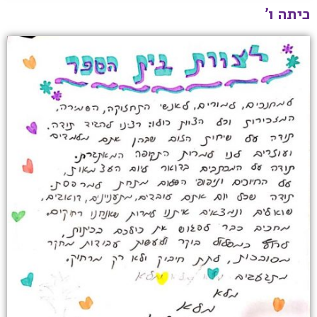
כיתה ו'