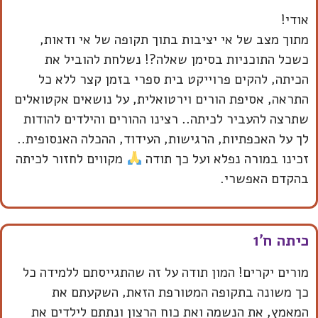
אודי!
מתוך מצב של אי יציבות בתוך תקופה של אי ודאות,
כשכל התוכניות בסימן שאלה?! נשלחת להוביל את
הכיתה, להקים פרוייקט בית ספרי בזמן קצר ללא כל
התראה, אסיפת הורים וירטואלית, על נושאים אקטואלים
שתרצה להעביר לכיתה.. רצינו ההורים והילדים להודות
לך על האכפתיות, הרגישות, העידוד, ההכלה האנסופית..
זכינו במורה נפלא ועל כך תודה
מקווים לחזור לכיתה
בהקדם האפשרי.
כיתה ח'1
מורים יקרים! המון תודה על זה שהתגייסתם ללמידה כל
כך משונה בתקופה המטורפת הזאת, השקעתם את
המאמץ, את הנשמה ואת כוח הרצון ונתתם לילדים את