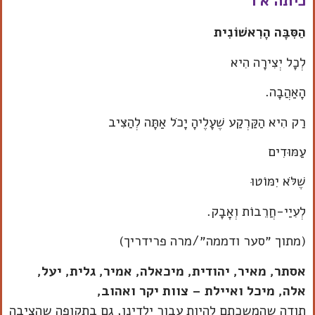
כיתה א'1
הַסִּבָּה הָרִאשׁוֹנִית
לְכָל יְצִירָה הִיא
הָאַהֲבָה.
רַק הִיא הַקַּרְקַע שֶׁעָלֶיהָ יָכֹל אַתָּה לְהַצִּיב
עַמּוּדִים
שֶׁלֹּא יִמּוֹטוּ
לְעִיַי-חֲרֵבוֹת וְאָבָק.
(מתוך ״סער ודממה״/מרה פרידריך)
אסתר, מאיר, יהודית, מיכאלה, אמיר, גלית, יעל,
אלה, מיכל ואיילת
–
צוות יקר ואהוב
,
תודה שהמשכתם להיות עבור ילדינו, גם בתקופה שהציבה