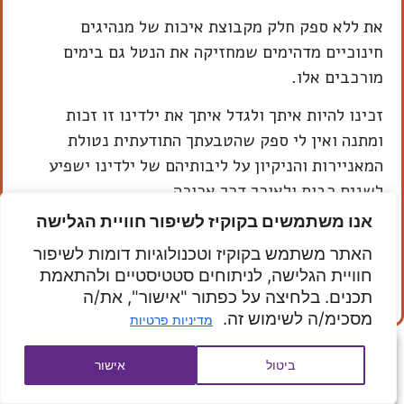
את ללא ספק חלק מקבוצת איכות של מנהיגים
חינוכיים מדהימים שמחזיקה את הנטל גם בימים
מורכבים אלו.
זכינו להיות איתך ולגדל איתך את ילדינו זו זכות
ומתנה ואין לי ספק שהטבעתך התודעתית נטולת
המאניירות והניקיון על ליבותיהם של ילדינו ישפיע
לשנים רבות ולאורך דרך ארוכה.
ולא לא לא לא לא זה לא מכתב פרידה !!!!!!!!!!!!!!!!!
אנו משתמשים בקוקיז לשיפור חוויית הגלישה
את לא משוחררת יש לנו לפחות עוד 4 שנים ביחד!
האתר משתמש בקוקיז וטכנולוגיות דומות לשיפור
חוויית הגלישה, לניתוחים סטטיסטיים ולהתאמת
באהבה והערכה אמיר אבא של הדס סטרנס
תכנים. בלחיצה על כפתור "אישור", את/ה
מסכימ/ה לשימוש זה.
מדיניות פרטיות
ביטול
אישור