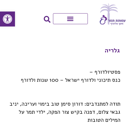
פתח סרגל
צרו קשר
על יסודי
גן ילדים
גלריה
פסטיולדורף –
כנס תיכוני ולדורף ישראל – 100 שנות ולדורף
תודה למתנדבים: דורון סימן טוב בימוי ועריכה, יניב
גבאי צלום, דפנה בקיש צור הפקה, ילדי תמר על
המילים הטובות