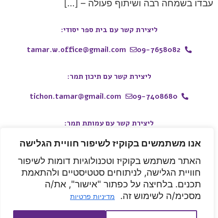
עבדו בשמחה רבה ושיתוף פעולה – […]
ליצירת קשר עם בית ספר יסודי:
tamar.w.office@gmail.com
09-7658082
ליצירת קשר עם תיכון תמר:
tichon.tamar@gmail.com
09-7408680
ליצירת קשר עם עמותת תמר:
אנו משתמשים בקוקיז לשיפור חוויית הגלישה
050-9914443
whatsapp
tamar.w.school@gmail.com
האתר משתמש בקוקיז וטכנולוגיות דומות לשיפור
חוויית הגלישה, לניתוחים סטטיסטיים ולהתאמת
קהילת תמר
בית ספר תמר
תיכון תמר
תיכון תמר
תכנים. בלחיצה על כפתור "אישור", את/ה
מסכימ/ה לשימוש זה.
מדיניות פרטיות
הצהרת נגישות
|
מדיניות פרטיות
|
בלוג
|
חומרי עזר להורים
|
צרו
קשר