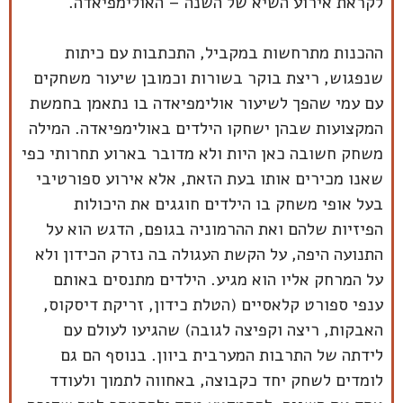
לקראת אירוע השיא של השנה – האולימפיאדה.
ההכנות מתרחשות במקביל, התכתבות עם כיתות
שנפגוש, ריצת בוקר בשורות וכמובן שיעור משחקים
עם עמי שהפך לשיעור אולימפיאדה בו נתאמן בחמשת
המקצועות שבהן ישחקו הילדים באולימפיאדה. המילה
משחק חשובה כאן היות ולא מדובר בארוע תחרותי כפי
שאנו מכירים אותו בעת הזאת, אלא אירוע ספורטיבי
בעל אופי משחק בו הילדים חוגגים את היכולות
הפיזיות שלהם ואת ההרמוניה בגופם, הדגש הוא על
התנועה היפה, על הקשת העגולה בה נזרק הכידון ולא
על המרחק אליו הוא מגיע. הילדים מתנסים באותם
ענפי ספורט קלאסיים (הטלת כידון, זריקת דיסקוס,
האבקות, ריצה וקפיצה לגובה) שהגיעו לעולם עם
לידתה של התרבות המערבית ביוון. בנוסף הם גם
לומדים לשחק יחד כקבוצה, באחווה לתמוך ולעודד