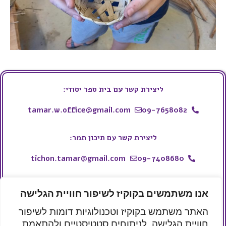
ליצירת קשר עם בית ספר יסודי:
tamar.w.office@gmail.com
09-7658082
ליצירת קשר עם תיכון תמר:
tichon.tamar@gmail.com
09-7408680
ליצירת קשר עם עמותת תמר:
אנו משתמשים בקוקיז לשיפור חוויית הגלישה
050-9914443
whatsapp
האתר משתמש בקוקיז וטכנולוגיות דומות לשיפור
tamar.w.school@gmail.com
חוויית הגלישה, לניתוחים סטטיסטיים ולהתאמת