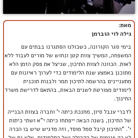
מאת:
גילה לוי הוברמן
בימי סגר הקורונה, כשכולנו הסתגרנו בבתים עם
המשפחה, המשיך צוות קטן ונחוש של מורים לעבוד ללא
לאות. הכוונה לצוות התיכון, שניצל את פסק הזמן הלא
מתוכנן באמצע שנת הלימודים כדי לערוך ראיונות עם
מתעניינים בהרשמה לתיכון תמר ולבנות תוכנית
לימודים מפורטת לשנים הבאות, בהתאם לדרישת משרד
החינוך.
לדברי ענבל סיון, מחנכת כיתה י' וחברה בצוות הבנייה
של התיכון, בשנה הבאה ייפתחו כיתה י"א ושתי כיתות
י'. "התיכון קיבל סמל מוסד, וזה מדגיש שיש בו הכרה
לא רק פנימית של הקהילה ושל התלמידים, אלא גם של