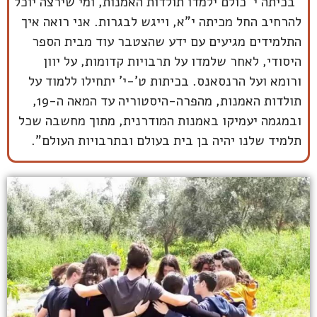
"בכיתה י' כולם ילמדו תולדות האמנות, ומי שירצה יוכל
להרחיב החל מכיתה י"א, וייגש לבגרות. אני רואה איך
התלמידים מגיעים עם ידע שהצטבר עוד מבית הספר
היסודי, לאחר שלמדו על תרבויות קדומות, על יוון
ורומא ועל הרנסאנס. בכיתות ט'-י' יתחילו ללמוד על
תולדות האמנות, מהפרה-היסטוריה עד המאה ה-19,
ובמגמה יעמיקו באמנות המודרנית, מתוך מחשבה שכל
תלמיד שלנו יהיה בן בית בעולם ובתרבויות העולם”.