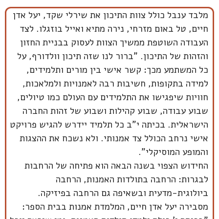
מלבד ענבל כולל צוות התיכון את שירלי שקד, יעל אדן
חיים, טל באום מזרחי, נירה מתיא ואייל בוזגלו. לצד
העבודה השוטפת ממשיך הצוות לעסוק בבניית החזון
והזהות של התיכון. "ברור לנו שזה תיכון וולדורף, על
כל המשתמע מכך: קשר אישי בין מורים ותלמידים,
למידה בתקופות, חשיבות רבה לאמנויות ולמלאכות,
חוויות שיפגישו את התלמידים עם העולם כמו טיולים,
שבוע עבודה, שבוע קהילות ושבוע של זהות החברה
הישראלית. בכיתה י"ב כל תלמיד יידרש להגיש פרויקט
אישי נרחב הכולל צד אמנותי. ולא נשכח את ההצגות
והמופע המוסיקלי”.
החידוש הצפוי בשנה הבאה הוא פתיחה של הרחבות
לבגרות: הרחבה בתולדות האמנות, הרחבה
ביולוגית-מדעית ובשאיפה גם הרחבה בפיזיקה.
מסבירה יעל אדן חיים, המלמדת אמנות בבית הספר: