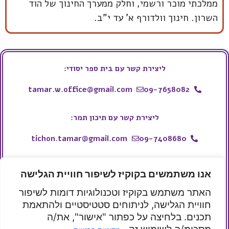
ממלכתי מוכר ורשמי, וחלק ממערך החינוך של הוד
השרון. חינוך וולדורף א' עד י"ב.
ליצירת קשר עם בית ספר יסודי:
tamar.w.office@gmail.com
09-7658082
ליצירת קשר עם תיכון תמר:
tichon.tamar@gmail.com
09-7408680
ליצירת קשר עם עמותת תמר:
אנו משתמשים בקוקיז לשיפור חוויית הגלישה
050-9914443
whatsapp
האתר משתמש בקוקיז וטכנולוגיות דומות לשיפור
tamar.w.school@gmail.com
חוויית הגלישה, לניתוחים סטטיסטיים ולהתאמת
תכנים. בלחיצה על כפתור "אישור", את/ה
קהילת תמר
בית ספר תמר
תיכון תמר
תיכון תמר