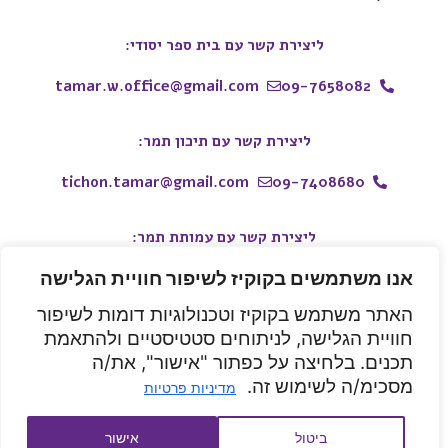
ליצירת קשר עם בית ספר יסודי:
tamar.w.office@gmail.com
09-7658082
ליצירת קשר עם תיכון תמר:
tichon.tamar@gmail.com
09-7408680
ליצירת קשר עם עמותת תמר:
אנו משתמשים בקוקיז לשיפור חוויית הגלישה
050-9914443
whatsapp
tamar.w.school@gmail.com
האתר משתמש בקוקיז וטכנולוגיות דומות לשיפור
חוויית הגלישה, לניתוחים סטטיסטיים ולהתאמת
קהילת תמר
בית ספר תמר
תיכון תמר
תיכון תמר
תכנים. בלחיצה על כפתור "אישור", את/ה
מסכימ/ה לשימוש זה.
מדיניות פרטיות
הצהרת נגישות
|
מדיניות פרטיות
|
בלוג
|
חומרי עזר להורים
|
צרו
קשר
ביטול
אישור