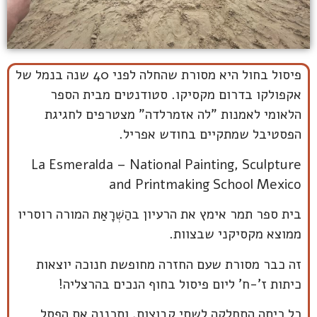
פיסול בחול היא מסורת שהחלה לפני 40 שנה בנמל של
אקפולקו בדרום מקסיקו. סטודנטים מבית הספר
הלאומי לאמנות "לה אזמרלדה" מצטרפים לחגיגת
הפסטיבל שמתקיים בחודש אפריל.
La Esmeralda – National Painting, Sculpture
and Printmaking School Mexico
בית ספר תמר אימץ את הרעיון בהַשְׁרָאַת המורה רוסריו
ממוצא מקסיקני שבצוות.
זה כבר מסורת שעם החזרה מחופשת חנוכה יוצאות
כיתות ז'-ח' ליום פיסול בחוף הנכים בהרצליה!
כל כיתה התחלקה לשתי קבוצות, ותכננה את הפסל