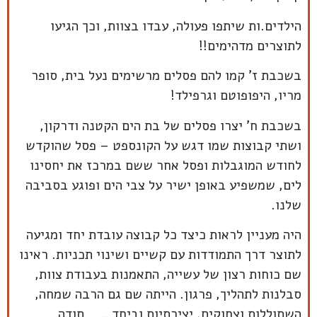
הילדים.ות שיתפו פעולה, עבדו בצוות, וכך הגיעו
לתוצרים מדהימים!!
בשכבת ז' קמו להם פסלים מרשימים נעל בית, סופר
מריו, היפופוטם וגרפילד!
בשכבת ח' יצרו פסלים של בת הים הקטנה ודרקון,
ושתי קבוצות שמו דגש על הקונספט – פסל שהוקדש
לחודש המוגבלות ופסל אחר ששם במרכז את יחסינו
לים, שמשפיע באופן ישיר על צבי הים ופוגע בסביבה
שלנו.
היה מעניין לראות כיצד כל קבוצה עובדת יחד ומגיעה
לתוצר דרך התמודדות עם קשיים ושינוי תכניות. ראינו
שם כוחות רצון של עשייה, התאמנות בעבודת צוות,
סבלנות לתהליך, פרגון. הייתה שם גם הרבה שמחה,
השתוללות וצחוקים, יצירתיות וביחד ….. תודה