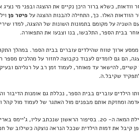
 וודאות, כשלא ברור היכן נקיים את ההצגה ובפני מי נציג 
ר הוודאות האלו. כך, התחילה להבנות ההצגה על
פיטר פן
ויל
 השניה על מקומם בתמונות השונות של ההצגה, למדו שירים,
אוחר בבית הספר, התלבשו, בנו וצבעו את התפאורה.
ממסע ארוך טווח שהילדים עוברים בבית הספר. במהלך התקו
, הם גם לומדים לעבוד כקבוצה לחזור על מהלכים מספר רב
קשיים, להישאר עד מאוחר, לעמוד זמן רב על רגליהם ובעיק
תפקיד שקיבל.ה.
תו הילדים עוברים בבית הספר, נכללת גם אומנות הדיבור וה
דמה ומחזקת אותם מבפנים מול האתגר של לעמוד מול קהל ו
ראשיתו של פיטר פן לפני כ- 120 שנה בתחילת המאה ה- 20. בסיפור הראשון
 פן קיבל את דמות הילדית שככל הנראה נוצקה כשילוב של חמ