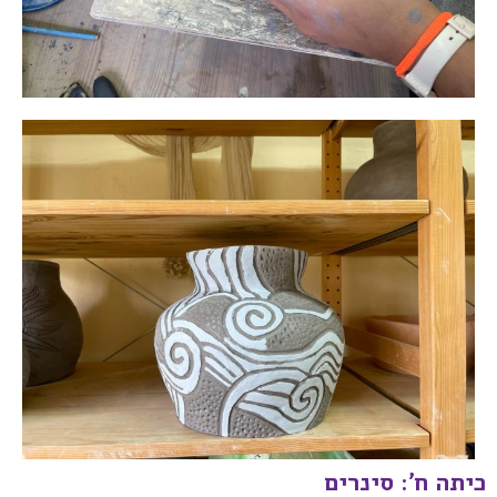
כיתה ח': סינרים