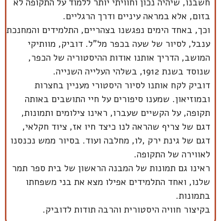
חשבנו, שיהיה נכון וחוויתי יותר ללמוד על התקופה לא
בזום, אלא במראה עיניים ודרך הרגליים.
וכך, באחד הימים נפגשנו בצהריים, התלמידים והמחנכת
ענבל, לסיור של שעה בכפר מל"ל. דוביק, מוותיקי
המושב, הדריך אותנו אודות ההיסטוריה של הכפר,
שנוסד בשנת 1912, בשלהי העלייה השנייה.
דוביק לקח אותנו לסיור היסטורי מעניין בחצרות
ובמוזיאון. שמענו סיפורים על חיי התושבים באותה
תקופה, על הקשיים שעברו, ראינו צילומים ותמונות,
דגם של צריף שהראה לנו כיצד חיו אז, ציוד חקלאי,
דגם של גינת ירק ,לו, מחלבה ועוד. בסיור ממש נכנסנו
לאווירה של התקופה.
ראינו גם תמונות של המבנה הראשון של בית ספר תמר
שלנו, ואחד התלמידים אפילו מצא את בני משפחתו
בתמונות.
בקיצור חוויה היסטורית והרבה תודות לדוביק.