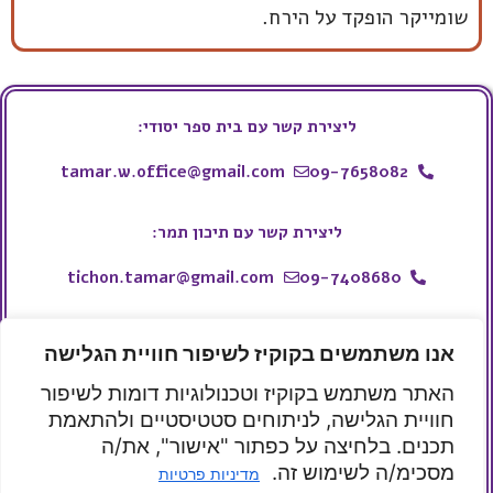
שומייקר הופקד על הירח.
ליצירת קשר עם בית ספר יסודי:
tamar.w.office@gmail.com
09-7658082
ליצירת קשר עם תיכון תמר:
tichon.tamar@gmail.com
09-7408680
ליצירת קשר עם עמותת תמר:
אנו משתמשים בקוקיז לשיפור חוויית הגלישה
050-9914443
whatsapp
האתר משתמש בקוקיז וטכנולוגיות דומות לשיפור
tamar.w.school@gmail.com
חוויית הגלישה, לניתוחים סטטיסטיים ולהתאמת
תכנים. בלחיצה על כפתור "אישור", את/ה
קהילת תמר
בית ספר תמר
תיכון תמר
תיכון תמר
מסכימ/ה לשימוש זה.
מדיניות פרטיות