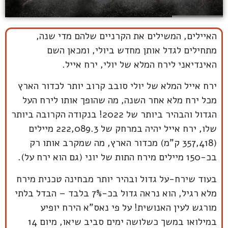
האיילים, המשילים את הקרניים שלהם מדי שנה,
מתחילים לגדל אותן מחדש ביולי, ומכאן השם
האינדיאני לירח המלא של יולי, ירח אייל.
ירח אייל המלא של יולי סובב קרוב יותר לכדור הארץ
מכל ירח מלא אחר השנה, מה שהופך אותו לירח העל
הגדול והבהיר ביותר של 2022! בנקודה הקרובה ביותר
שלו, ירח אייל יהיה במרחק של 222,089.3 מיילים
(357,418 ק"מ) מכדור הארץ, מה שמקרב אותו רק
בכ-150 מיילים מירח התות של יוני (גם הוא ירח על).
בעוד שירח-על גדול ובהיר יותר מבחינה טכנית מירח
מלא רגיל, הוא נראה גדול בכ-7% בלבד – הבדל בלתי
מורגש לעין האנושית! על פי נאס"א הירח יופיע
במילואו במשך כשלושה ימים סביב שיאו, מיום 14