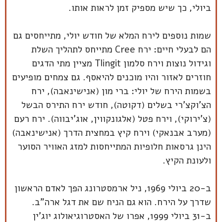
ביולי, כך שיש מספיק זמן לראות אותו.
שמות נוספים לירח המלא של חודש יולי, מתייחסים גם
הם לבעלי חיים: ירח Cree מתייחס לתהליך השלת
וגידול נוצות וירח סלמון Tlingit מציין מתי הדגים
חוזרים לאזור והיו מוכנים להיאסף. גם צמחים מופיעים
בשמות הירח של יולי: ברי מון (אנישינאבה), ירח
הצ'וקצ'רי בשלים (דקוטה), חודש ירח התירס הבשל
(צ'ירוקי), וירח פטל (אלגונקווין, אוג'יבווה). ירח רעם
(מערב אבנאקי) וירח קיץ במחצית הדרך (אנישינאבה)
הינן גרסאות חלופיות המתייחסות למזג האוויר הסוער
ולעונת הקיץ.
ב-20 ביולי 1969, ניל ארמסטרונג הפך לאדם הראשון
שדרך על הירח. הוא גם הניח שם את דגל ארה"ב.
ב-31 ביולי 1999, אפרו של האסטרוגיאולוג יוג'ין