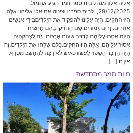
אליה אלון מנהל בית ספר זומר הגיע אתמול,
29/12/2025, לבית ספרנו וציטט את אלי אליהו: אֵלֶּה
הָיוּ הַחֻקִּים. הָיָה עָלֵינוּ לְהַפְקִיד אֶת הַיְּלָדִיםבִּידֵי אֲנָשִׁים
אֲחֵרִים. זָרִים גְּמוּרִים.שָׁם הֶחְזִיקוּ בָּהֶם מַחֲצִית
הַיּוֹם.אָסְרוּ עֲלֵיהֶם לְדַבֵּר שָׁעוֹת אֲרֻכּוֹת, גַּם לִצְחֹקהָיָה
אָסוּר עֲלֵיהֶם. אֵלֶּה הָיוּ הַחֻקִּים.כֻּלָּם שָׁלְחוּ אֶת הַיְּלָדִים.זֶה
הָיָה הַדָּבָר הַשָּׁפוּי לַעֲשׂוֹת.אִישׁ לֹא רָצָה לְהֵחָשֵׁב מְטֹרָף.
אֵין זוֹ […]
חוות תמר מתחדשת