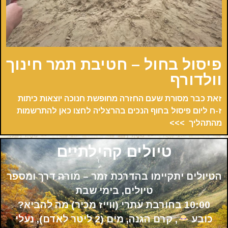
פיסול בחול – חטיבת תמר חינוך
וולדורף
זאת כבר מסורת שעם החזרה מחופשת חנוכה יוצאות כיתות
ז-ח ליום פיסול בחוף הנכים בהרצליה
לחצו כאן להתרשמות
מהתהליך >>>
טיולים קהילתיים
הטיולים יתקיימו בהדרכת
זמר – מורה דרך ומספר
טיולים
, בימי שבת
10:00 בחורבת עתרי (ווייז מכיר)
מה להביא?
כובע
, קרם הגנה, מים (2 ליטר לאדם), נעלי