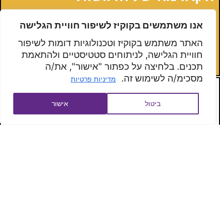
שטיינר מרחיב ומתאר את גלגוליהם של שלושה
אנו משתמשים בקוקיז לשיפור חוויית הגלישה
רגשות – אהבה, אדישות ושנאה – לאורך שלוש
התגשמויות…
לקריאת מאמרה של יעל ערמוני
האתר משתמש בקוקיז וטכנולוגיות דומות לשיפור
חוויית הגלישה, לניתוחים סטטיסטיים ולהתאמת
באדם עולם כנסו לכאן >>>
תכנים. בלחיצה על כפתור "אישור", את/ה
מסכימ/ה לשימוש זה.
מדיניות פרטיות
ביטול
אישור