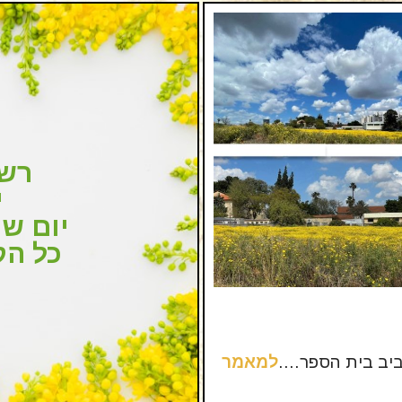
רשמ
י
יום שישי 023
כל הק
ביב בית הספר….
למאמר