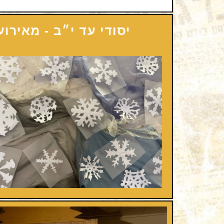
יסודי עד י״ב - מאירוע