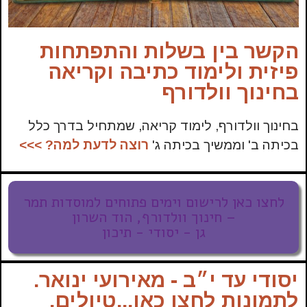
הקשר בין בשלות והתפתחות
פיזית ולימוד כתיבה וקריאה
בחינוך וולדורף
בחינוך וולדורף, לימוד קריאה, שמתחיל בדרך כלל
בכיתה ב' וממשיך בכיתה ג'
רוצה לדעת למה?
>>>
לחצו כאן לרישום וימים פתוחים למוסדות תמר
– חינוך וולדורף, הוד השרון
גן - יסודי - תיכון
יסודי עד י״ב - מאירועי ינואר.
לתמונות לחצו כאן...טיולים,