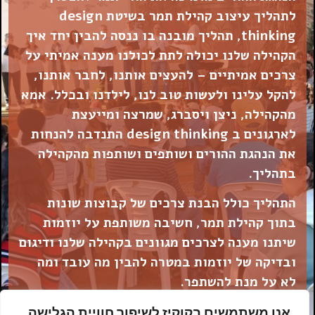
לתהליך עיצוב קהילת תמר בשיטת design
thinking, תהליך מובנה בו ננסה להבין יחד איך
הקהילה שלנו יכולה לתת לכולנו מענה אמיתי על
צרכים אמיתיים – להעצים אותנו, לחבר אותנו,
להקל עלינו ולעשות טוב לנו, לילדנו ובכלל. אמא
מהקהילה, ניצן ויסברג, שמרצה ומייעצת
לארגונים ב design thinking התנדבה להנחות
את הנהגת ההורים ושותפים ושותפות מהקהילה
בתהליך.
התהליך כולל הבנת צרכים של קבוצות שונות
בתוך קהילת תמר, חשיבה משותפת על יוזמות
שיתנו מענה לצרכים מגוונים בקהילה שלנו ודיגום
ובדיקה של יוזמות במטרה להבין מה עובד ומה
לא על מנת להשתפר.
להצטרפות שלחו הודעת ווטסאפ למור
054-
אנו משתמשים בקוקיז לשיפור חוויית הגלישה