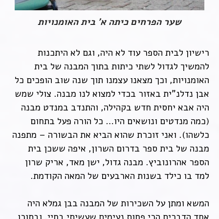
שער הפרחים כיתה א' בית האומנויות
רישיון לבית הספר עוד לא היה, וגם לא היתכנות
להמשיך לגדול לשתי כיתות בתוך המבנה של בית
האומנויות, וכך מצאנו עצמנו תוך שנה שוב הופכים כל
אבן נדלנ"ית באזור בכדי למצוא לנו מבנה. צולי שמש
היה אבא יחסית חדש בקהילה, והתנדב במנדט מבנה
(כמה מנדטים ונושאים היו… כל הורה פעל בתחום
כלשהו). ואני זוכרת שהוא הביא את הבשורה – מתפנה
מבנה של בית ספר בדרום השרון, איפה ששכן בית
הספר אהרונוביץ. מבנה גדול, ישן מאד, אריק שרון
למד בו כילד בשנות הארבעים של המאה הקודמת.
המשא ומתן על השכירות של המבנה בבן גמלא היה
אחד הדברים הכי פחות נעימים שעשיתי בחיי. ובתוכו