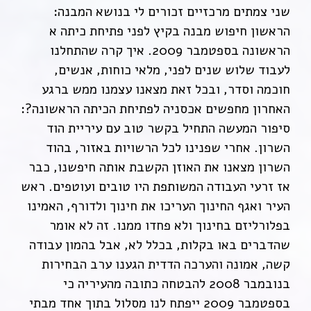
שני צמתים מרכזיים זכורים לי בנושא המבנה:
הראשון חיפוש מבנה בקיץ לפני פתיחת כיתה א
הראשונה בספטמבר 2009. איך קרה שהתחלנו
לעבוד שלוש שנים לפני, מלאי כוחות, אנשים,
חוכמה וסדר, ובכל זאת מצאנו עצמנו ממש ברגע
האחרון מחפשים אכסניה לפתיחת הכיתה הראשונה?:
סיפור המעשה התחיל בקשר טוב עם עיריית הוד
השרון. אחרי שפנינו לכל הרשויות באזור, בהוד
השרון מצאנו את האוזן הקשבת אותה חיפשנו, כבר
אז זרעי העבודה המשותפת היו טובים ועוטפים. ראש
העיר ואגף החינוך העריכו את חינוך ולדורף, האמינו
בפלורליזם בחינוך ולא פחדו ממנו. זה לא אומר
שהדברים באו בקלות, בכלל לא, אבל בהמון עבודה
קשה, אמונה והערכה הדדית הגענו ערב הבחירות
בנובמבר 2008 להבטחה כתובה מהעיריה כי
בספטמבר 2009 ייפתח לנו מסלול בתוך אחד מבתי